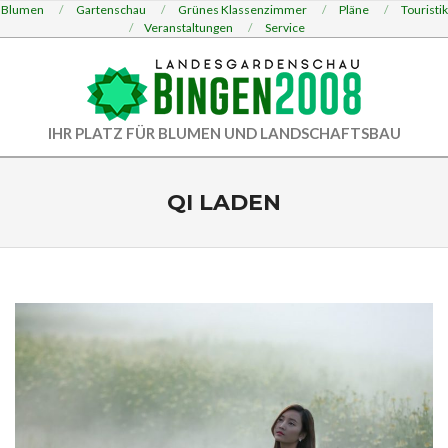
Skip
Blumen
Gartenschau
Grünes Klassenzimmer
Pläne
Touristik
Veranstaltungen
Service
to
content
LANDESGARDENSCHAU
IHR PLATZ FÜR BLUMEN UND LANDSCHAFTSBAU
Primary
BINGEN
Navigation
QI LADEN
2008
Menu