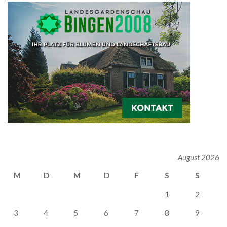
August 2026
M
D
M
D
F
S
S
1
2
3
4
5
6
7
8
9