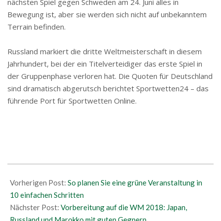
nächsten Spiel gegen Schweden am 24. Juni alles in
Bewegung ist, aber sie werden sich nicht auf unbekanntem
Terrain befinden.
Russland markiert die dritte Weltmeisterschaft in diesem
Jahrhundert, bei der ein Titelverteidiger das erste Spiel in
der Gruppenphase verloren hat. Die Quoten für Deutschland
sind dramatisch abgerutsch berichtet Sportwetten24 – das
führende Port für Sportwetten Online.
2018-
06-
Vorherigen Post:
So planen Sie eine grüne Veranstaltung in
19
10 einfachen Schritten
Nächster Post:
Vorbereitung auf die WM 2018: Japan,
Russland und Marokko mit guten Gegnern