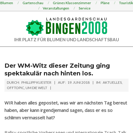
Skip
Blumen
Gartenschau
Grünes Klassenzimmer
Pläne
Touristik
Veranstaltungen
Service
to
content
LANDESGARDENSCHAU
IHR PLATZ FÜR BLUMEN UND LANDSCHAFTSBAU
Primary
BINGEN
Navigation
2008
Menu
Der WM-Witz dieser Zeitung ging
spektakulär nach hinten los.
DURCH:
PHILLIPP KUESTER
AUF:
19. JUNI 2018
IM:
AKTUELLES
,
OFFTOPIC
,
UM DIE WELT
WIR haben alles gepostet, was wir am nächsten Tag bereut
haben, aber kann irgendjemand sagen, dass er es so
schlimm vermasselt hat?
Ballsy sportliche Vorhersagen und internationale Trash-Talk