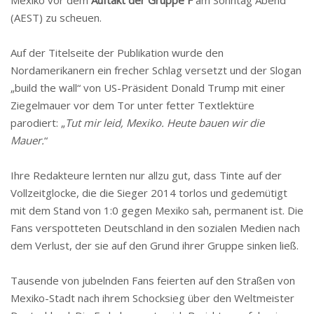
Mexiko vor dem
Auftakt der Gruppe F
am Sonntag Abend
(AEST) zu scheuen.
Auf der Titelseite der Publikation wurde den
Nordamerikanern ein frecher Schlag versetzt und der Slogan
„build the wall“ von US-Präsident Donald Trump mit einer
Ziegelmauer vor dem Tor unter fetter Textlektüre
parodiert: „
Tut mir leid, Mexiko. Heute bauen wir die
Mauer.
“
Ihre Redakteure lernten nur allzu gut, dass Tinte auf der
Vollzeitglocke, die die Sieger 2014 torlos und gedemütigt
mit dem Stand von 1:0 gegen Mexiko sah, permanent ist. Die
Fans verspotteten Deutschland in den sozialen Medien nach
dem Verlust, der sie auf den Grund ihrer Gruppe sinken ließ.
Tausende von jubelnden Fans feierten auf den Straßen von
Mexiko-Stadt nach ihrem Schocksieg über den Weltmeister